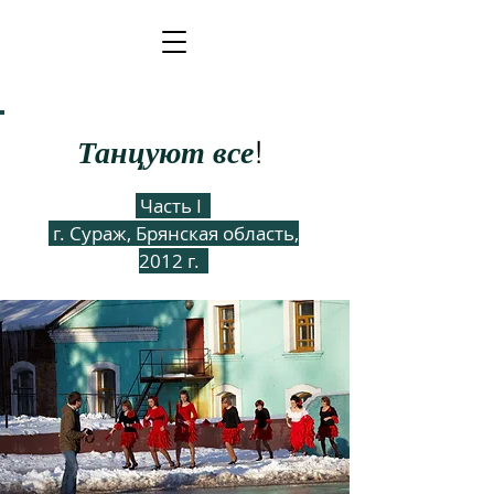
Та
нцуют все
!
Часть I
г. Сураж, Брянская область,
2012 г.