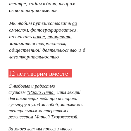
театре, ходим в бани, творим
свою историю вместе.
Мы любим путешествовать
со
смыслом
,
фотографироваться
,
познавать
новое
,
танцевать
,
заниматься творчеством,
общественной
деятельностью
и
б
лаготворительностью.
12 лет творим вместе
С любовью и радостью
слушаем
"Радио Няню
- цикл лекций
для настоящих леди про историю,
культуру и уход за собой, занимаемся
театральным мастерством с
режиссером
М
арией Тхоржевской.
За много лет мы провели много