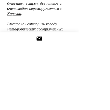
душевных
встреч,
девичников
и
очень любим перезагружаться в
Карелии
.
Вместе мы сотворили колоду
метафорических ассоциативных
карт
М
етаморфозы
. У
частницы
клуба придумывали свою
собственную карту - послание миру
на главные женские темы в
соавторстве
с
Варварой Фоминой
,
иллюстратором из Барселоны.
Интересно?
Пишите нам личное сообщение,
кликнув ниже кнопку "Хочу с Вами!"
Хочу с вами!